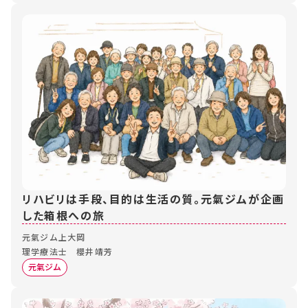
リハビリは手段、目的は生活の質。元氣ジムが企画
した箱根への旅
元氣ジム上大岡
理学療法士 櫻井靖芳
元氣ジム